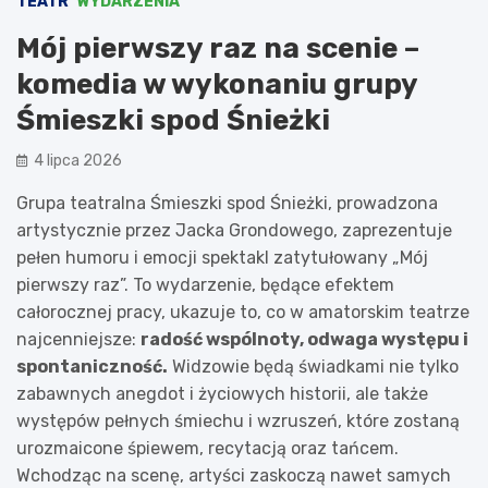
TEATR
WYDARZENIA
Mój pierwszy raz na scenie –
komedia w wykonaniu grupy
Śmieszki spod Śnieżki
4 lipca 2026
Grupa teatralna Śmieszki spod Śnieżki, prowadzona
artystycznie przez Jacka Grondowego, zaprezentuje
pełen humoru i emocji spektakl zatytułowany „Mój
pierwszy raz”. To wydarzenie, będące efektem
całorocznej pracy, ukazuje to, co w amatorskim teatrze
najcenniejsze:
radość wspólnoty, odwaga występu i
spontaniczność.
Widzowie będą świadkami nie tylko
zabawnych anegdot i życiowych historii, ale także
występów pełnych śmiechu i wzruszeń, które zostaną
urozmaicone śpiewem, recytacją oraz tańcem.
Wchodząc na scenę, artyści zaskoczą nawet samych