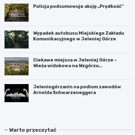
Policja podsumowuje akcję „Prędkość”
Wypadek autobusu Miejskiego Zakładu
Komunikacyjnego w Jeleniej Górze
Ciekawe miejsca w Jeleniej Górze –
Wieża widokowa na Wzgórzu
Krzywoustego
Jeleniogórzanin na podium zawodów
Arnolda Schwarzeneggera
W
S
a
z
n
k
d
l
a
a
Warto przeczytać
l
r