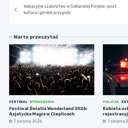
Wakacyjne szaleństwo w Szklarskiej Porębie: sport,
wpisu
kultura i górskie przygody
Warto przeczytać
FESTIWAL
WYDARZENIA
POLICJA
ZA
Festiwal Światła Wonderland 2026:
Kobieta osk
Azjatycka Magia w Cieplicach
rejestracy
pomocy ko
7 sierpnia 2026
7 sierpnia