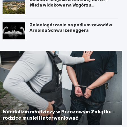
Wieża widokowa na Wzgórzu
Krzywoustego
Jeleniogórzanin na podium zawodów
Arnolda Schwarzeneggera
Wandalizm młodzieży w Brzozowym Zakątku –
rodzice musieli interweniować