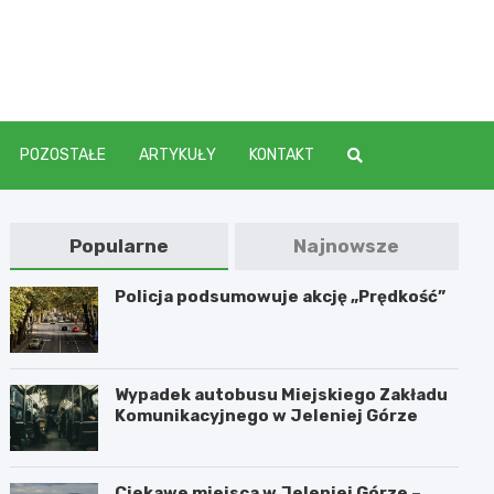
elenia
POZOSTAŁE
ARTYKUŁY
KONTAKT
Popularne
Najnowsze
Policja podsumowuje akcję „Prędkość”
Wypadek autobusu Miejskiego Zakładu
Komunikacyjnego w Jeleniej Górze
Ciekawe miejsca w Jeleniej Górze –