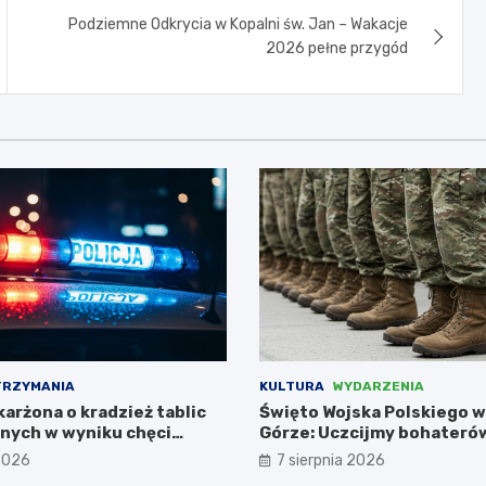
Podziemne Odkrycia w Kopalni św. Jan – Wakacje
2026 pełne przygód
TRZYMANIA
KULTURA
WYDARZENIA
arżona o kradzież tablic
Święto Wojska Polskiego w
jnych w wyniku chęci
Górze: Uczcijmy bohateró
leżance
 2026
7 sierpnia 2026