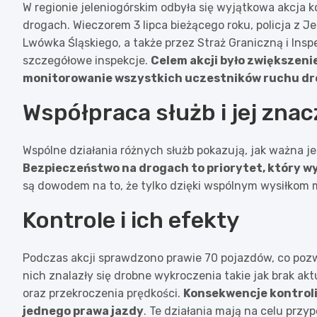
W regionie jeleniogórskim odbyła się wyjątkowa akcja 
drogach. Wieczorem 3 lipca bieżącego roku, policja z Je
Lwówka Śląskiego, a także przez Straż Graniczną i Ins
szczegółowe inspekcje.
Celem akcji było zwiększen
monitorowanie wszystkich uczestników ruchu d
Współpraca służb i jej znac
Wspólne działania różnych służb pokazują, jak ważna j
Bezpieczeństwo na drogach to priorytet, który w
są dowodem na to, że tylko dzięki wspólnym wysiłkom 
Kontrole i ich efekty
Podczas akcji sprawdzono prawie 70 pojazdów, co pozw
nich znalazły się drobne wykroczenia takie jak brak 
oraz przekroczenia prędkości.
Konsekwencje kontroli
jednego prawa jazdy
. Te działania mają na celu prz