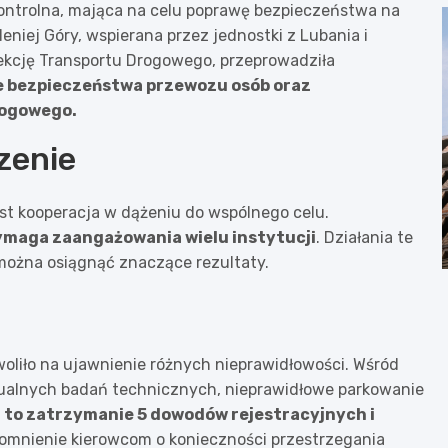
kontrolna, mająca na celu poprawę bezpieczeństwa na
leniej Góry, wspierana przez jednostki z Lubania i
pekcję Transportu Drogowego, przeprowadziła
ie bezpieczeństwa przewozu osób oraz
rogowego.
zenie
est kooperacja w dążeniu do wspólnego celu.
ymaga zaangażowania wielu instytucji
. Działania te
można osiągnąć znaczące rezultaty.
oliło na ujawnienie różnych nieprawidłowości. Wśród
aktualnych badań technicznych, nieprawidłowe parkowanie
 to zatrzymanie 5 dowodów rejestracyjnych i
ypomnienie kierowcom o konieczności przestrzegania