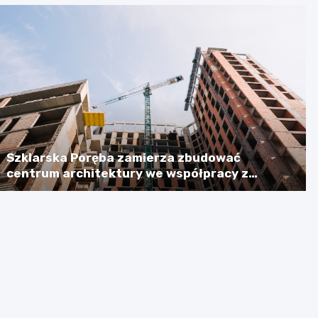
Szklarska Poręba zamierza zbudować
centrum architektury we współpracy z
Niemcami, licząc na dotację w wysokości
ponad 2,3 mln euro