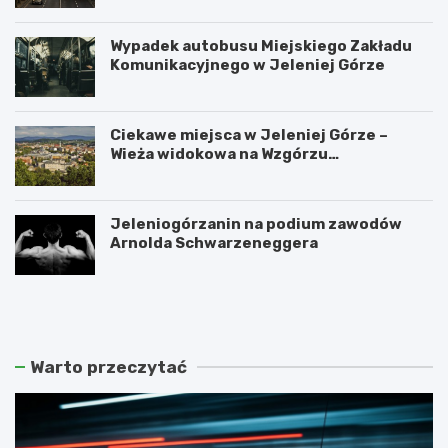
Wypadek autobusu Miejskiego Zakładu
Komunikacyjnego w Jeleniej Górze
Ciekawe miejsca w Jeleniej Górze –
Wieża widokowa na Wzgórzu
Krzywoustego
Jeleniogórzanin na podium zawodów
Arnolda Schwarzeneggera
W
S
a
z
n
k
d
l
a
a
Warto przeczytać
l
r
i
s
z
k
m
a
m
P