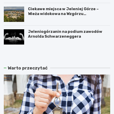
Ciekawe miejsca w Jeleniej Górze –
Wieża widokowa na Wzgórzu
Krzywoustego
Jeleniogórzanin na podium zawodów
Arnolda Schwarzeneggera
W
S
a
z
n
k
d
l
a
a
Warto przeczytać
l
r
i
s
z
k
m
a
m
P
ł
o
o
r
d
ę
z
b
i
a