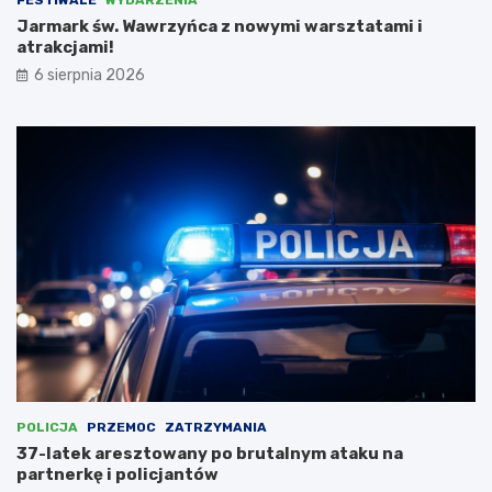
FESTIWALE
WYDARZENIA
ć
z
Jarmark św. Wawrzyńca z nowymi warsztatami i
N
atrakcjami!
i
e
6 sierpnia 2026
m
c
a
m
i
,
l
i
c
z
ą
c
n
a
d
o
t
POLICJA
PRZEMOC
ZATRZYMANIA
a
37-latek aresztowany po brutalnym ataku na
c
partnerkę i policjantów
j