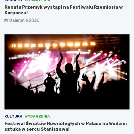
KONCERT
WYDARZENIA
ć
z
Renata Przemyk wystąpi na Festiwalu Rzemiosła w
N
Karpaczu!
i
e
8 sierpnia 2026
m
c
a
m
i
,
l
i
c
z
ą
c
n
a
d
o
t
KULTURA
WYDARZENIA
a
Festiwal Światów Równoległych w Pałacu na Wodzie:
c
sztuka w sercu Staniszowa!
j