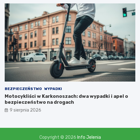
a
m
i
,
l
i
c
z
ą
c
n
a
d
o
t
BEZPIECZEŃSTWO
WYPADKI
a
Motocykliści w Karkonoszach: dwa wypadki i apel o
c
bezpieczeństwo na drogach
j
9 sierpnia 2026
ę
w
w
y
s
Copyright © 2026
Info Jelenia