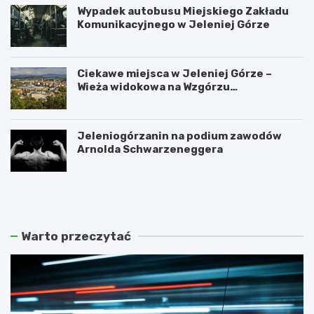
Wypadek autobusu Miejskiego Zakładu
Komunikacyjnego w Jeleniej Górze
Ciekawe miejsca w Jeleniej Górze –
Wieża widokowa na Wzgórzu
Krzywoustego
Jeleniogórzanin na podium zawodów
Arnolda Schwarzeneggera
W
S
a
z
n
k
d
l
a
a
Warto przeczytać
l
r
i
s
z
k
m
a
m
P
ł
o