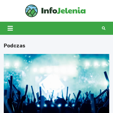
Skip
to
Info
content
Jeleni
Podczas