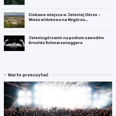
Ciekawe miejsca w Jeleniej Górze –
Wieża widokowa na Wzgórzu
Krzywoustego
Jeleniogórzanin na podium zawodów
Arnolda Schwarzeneggera
W
S
a
z
n
k
d
l
a
a
Warto przeczytać
l
r
i
s
z
k
m
a
m
P
ł
o
o
r
d
ę
z
b