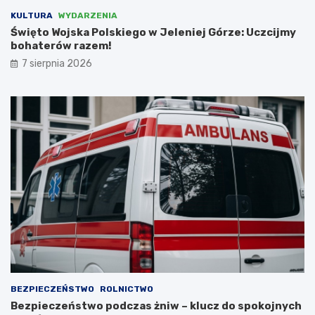
a
y
KULTURA
WYDARZENIA
ć
z
Święto Wojska Polskiego w Jeleniej Górze: Uczcijmy
N
bohaterów razem!
i
e
7 sierpnia 2026
m
c
a
m
i
,
l
i
c
z
ą
c
n
a
d
o
t
BEZPIECZEŃSTWO
ROLNICTWO
a
Bezpieczeństwo podczas żniw – klucz do spokojnych
c