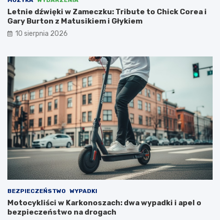
MUZYKA
WYDARZENIA
ć
z
Letnie dźwięki w Zameczku: Tribute to Chick Corea i
N
Gary Burton z Matusikiem i Głykiem
i
e
10 sierpnia 2026
m
c
a
m
i
,
l
i
c
z
ą
c
n
a
d
o
t
BEZPIECZEŃSTWO
WYPADKI
a
Motocykliści w Karkonoszach: dwa wypadki i apel o
c
bezpieczeństwo na drogach
j