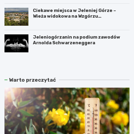
Ciekawe miejsca w Jeleniej Górze –
Wieża widokowa na Wzgórzu
Krzywoustego
Jeleniogórzanin na podium zawodów
Arnolda Schwarzeneggera
W
S
a
z
n
k
d
l
a
a
Warto przeczytać
l
r
i
s
z
k
m
a
m
P
ł
o
o
r
d
ę
z
b
i
a