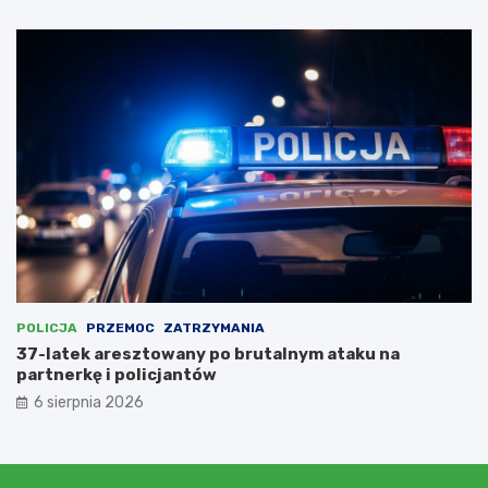
c
a
m
i
,
l
i
c
z
ą
c
n
a
d
o
t
POLICJA
PRZEMOC
ZATRZYMANIA
a
37-latek aresztowany po brutalnym ataku na
c
partnerkę i policjantów
j
6 sierpnia 2026
ę
w
w
y