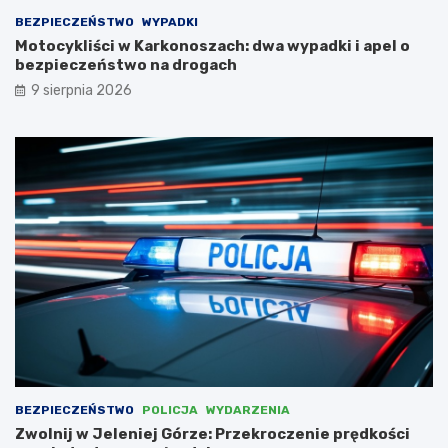
r
r
BEZPIECZEŃSTWO
WYPADKI
z
z
o
a
Motocykliści w Karkonoszach: dwa wypadki i apel o
z
z
bezpieczeństwo na drogach
o
b
9 sierpnia 2026
w
u
y
d
m
o
Z
w
a
a
k
ć
ą
c
t
e
k
n
u
t
–
r
r
u
o
m
d
a
z
r
i
c
c
h
BEZPIECZEŃSTWO
POLICJA
WYDARZENIA
e
i
Zwolnij w Jeleniej Górze: Przekroczenie prędkości
m
t