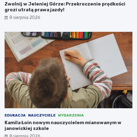
o
a
Zwolnij w Jeleniej Górze: Przekroczenie prędkości
z
z
grozi utratą prawa jazdy!
o
b
8 sierpnia 2026
w
u
y
d
m
o
Z
w
a
a
k
ć
ą
c
t
e
k
n
u
t
–
r
r
u
o
m
d
a
z
r
i
c
c
h
EDUKACJA
NAUCZYCIELE
WYDARZENIA
e
i
Kamila Łoin nowym nauczycielem mianowanym w
m
t
janowickiej szkole
u
e
8 sierpnia 2026