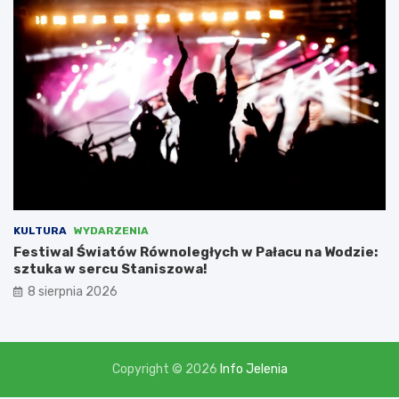
m
i
,
l
i
c
z
ą
c
n
a
d
o
t
KULTURA
WYDARZENIA
a
Festiwal Światów Równoległych w Pałacu na Wodzie:
c
sztuka w sercu Staniszowa!
j
8 sierpnia 2026
ę
w
w
y
s
Copyright © 2026
Info Jelenia
o
k