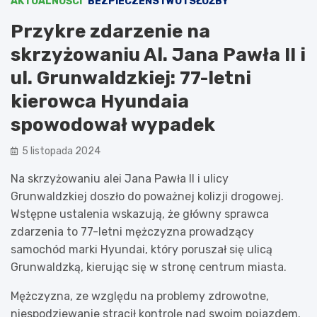
AKTUALNOŚCI
BEZPIECZEŃSTWO I SŁUŻBY
Przykre zdarzenie na
skrzyżowaniu Al. Jana Pawła II i
ul. Grunwaldzkiej: 77-letni
kierowca Hyundaia
spowodował wypadek
5 listopada 2024
Na skrzyżowaniu alei Jana Pawła II i ulicy
Grunwaldzkiej doszło do poważnej kolizji drogowej.
Wstępne ustalenia wskazują, że główny sprawca
zdarzenia to 77-letni mężczyzna prowadzący
samochód marki Hyundai, który poruszał się ulicą
Grunwaldzką, kierując się w stronę centrum miasta.
Mężczyzna, ze względu na problemy zdrowotne,
niespodziewanie stracił kontrolę nad swoim pojazdem.