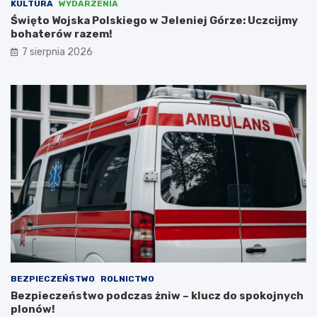
KULTURA
WYDARZENIA
ć
z
Święto Wojska Polskiego w Jeleniej Górze: Uczcijmy
N
bohaterów razem!
i
e
7 sierpnia 2026
m
c
a
m
i
,
l
i
c
z
ą
c
n
a
d
o
t
BEZPIECZEŃSTWO
ROLNICTWO
a
Bezpieczeństwo podczas żniw – klucz do spokojnych
c
plonów!
j