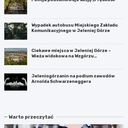
Wypadek autobusu Miejskiego Zakładu
Komunikacyjnego w Jeleniej Górze
Ciekawe miejsca w Jeleniej Górze –
Wieża widokowa na Wzgórzu
Krzywoustego
Jeleniogórzanin na podium zawodów
Arnolda Schwarzeneggera
W
S
a
z
n
k
d
l
a
a
Warto przeczytać
l
r
i
s
z
k