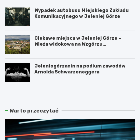
Wypadek autobusu Miejskiego Zakładu
Komunikacyjnego w Jeleniej Górze
Ciekawe miejsca w Jeleniej Górze –
Wieża widokowa na Wzgórzu
Krzywoustego
Jeleniogórzanin na podium zawodów
Arnolda Schwarzeneggera
W
S
a
z
n
k
d
l
a
a
Warto przeczytać
l
r
i
s
z
k
m
a
m
P