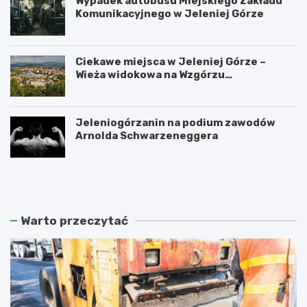
Wypadek autobusu Miejskiego Zakładu
Komunikacyjnego w Jeleniej Górze
Ciekawe miejsca w Jeleniej Górze –
Wieża widokowa na Wzgórzu
Krzywoustego
Jeleniogórzanin na podium zawodów
Arnolda Schwarzeneggera
W
S
a
z
n
k
d
l
a
a
Warto przeczytać
l
r
i
s
z
k
m
a
m
P
ł
o
o
r