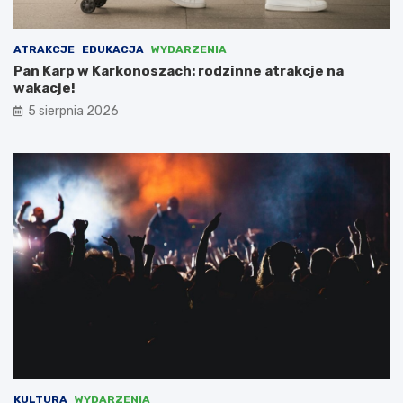
o
a
w
c
a
y
ATRAKCJE
EDUKACJA
WYDARZENIA
ć
z
Pan Karp w Karkonoszach: rodzinne atrakcje na
N
wakacje!
i
e
5 sierpnia 2026
m
c
a
m
i
,
l
i
c
z
ą
c
n
a
d
o
t
KULTURA
WYDARZENIA