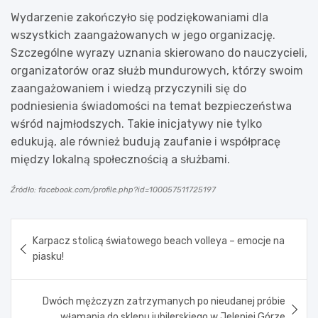
Wydarzenie zakończyło się podziękowaniami dla
wszystkich zaangażowanych w jego organizację.
Szczególne wyrazy uznania skierowano do nauczycieli,
organizatorów oraz służb mundurowych, którzy swoim
zaangażowaniem i wiedzą przyczynili się do
podniesienia świadomości na temat bezpieczeństwa
wśród najmłodszych. Takie inicjatywy nie tylko
edukują, ale również budują zaufanie i współpracę
między lokalną społecznością a służbami.
Źródło: facebook.com/profile.php?id=100057511725197
Nawigacja
Karpacz stolicą światowego beach volleya – emocje na
wpisu
piasku!
Dwóch mężczyzn zatrzymanych po nieudanej próbie
włamania do sklepu jubilerskiego w Jeleniej Górze