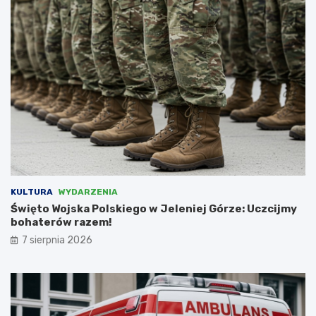
l
r
i
y
i
w
n
e
t
w
e
s
r
p
w
ó
e
ł
n
p
i
r
o
a
w
c
a
y
KULTURA
WYDARZENIA
ć
z
Święto Wojska Polskiego w Jeleniej Górze: Uczcijmy
N
bohaterów razem!
i
e
7 sierpnia 2026
m
c
a
m
i