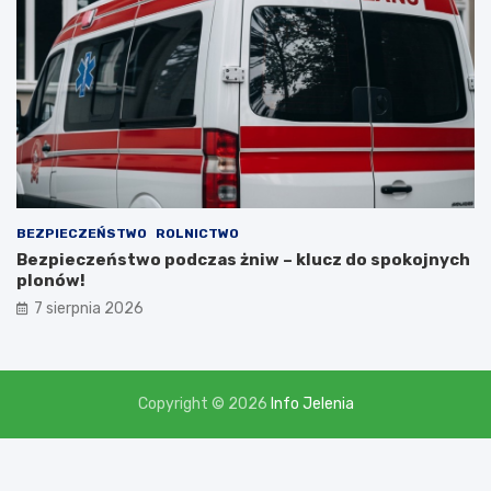
,
l
i
c
z
ą
c
n
a
d
o
t
BEZPIECZEŃSTWO
ROLNICTWO
a
Bezpieczeństwo podczas żniw – klucz do spokojnych
c
plonów!
j
7 sierpnia 2026
ę
w
w
y
s
Copyright © 2026
Info Jelenia
o
k
o
ś