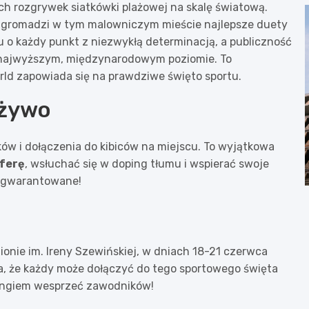
h rozgrywek siatkówki plażowej na skalę światową.
 zgromadzi w tym malowniczym mieście najlepsze duety
 o każdy punkt z niezwykłą determinacją, a publiczność
a najwyższym, międzynarodowym poziomie. To
rld zapowiada się na prawdziwe święto sportu.
 żywo
w i dołączenia do kibiców na miejscu. To wyjątkowa
ferę
, wsłuchać się w doping tłumu i wspierać swoje
e gwarantowane!
onie im. Ireny Szewińskiej, w dniach 18-21 czerwca
a, że każdy może dołączyć do tego sportowego święta
pingiem wesprzeć zawodników!