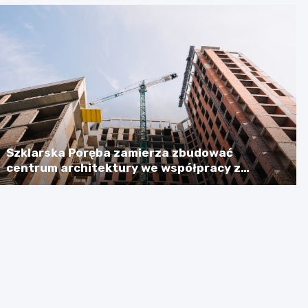
Szklarska Poręba zamierza zbudować
centrum architektury we współpracy z
Niemcami, licząc na dotację w wysokości
ponad 2,3 mln euro