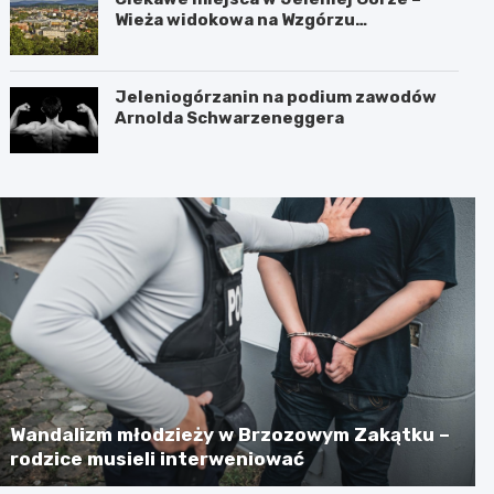
Wieża widokowa na Wzgórzu
Krzywoustego
Jeleniogórzanin na podium zawodów
Arnolda Schwarzeneggera
Wandalizm młodzieży w Brzozowym Zakątku –
rodzice musieli interweniować