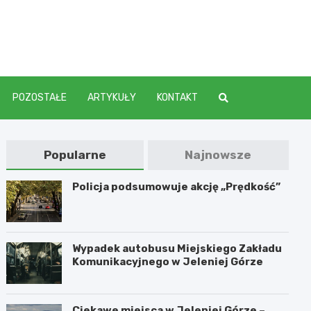
elenia
POZOSTAŁE
ARTYKUŁY
KONTAKT
Popularne
Najnowsze
Policja podsumowuje akcję „Prędkość”
Wypadek autobusu Miejskiego Zakładu
Komunikacyjnego w Jeleniej Górze
Ciekawe miejsca w Jeleniej Górze –