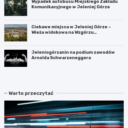
Wypadek autobusu Miejskiego Zakładu
Komunikacyjnego w Jeleniej Górze
Ciekawe miejsca w Jeleniej Górze –
Wieża widokowa na Wzgórzu
Krzywoustego
Jeleniogórzanin na podium zawodów
Arnolda Schwarzeneggera
W
S
a
z
n
k
d
l
a
a
Warto przeczytać
l
r
i
s
z
k
m
a
m
P
ł
o
o
r