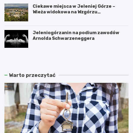
Ciekawe miejsca w Jeleniej Górze –
Wieża widokowa na Wzgórzu
Krzywoustego
Jeleniogórzanin na podium zawodów
Arnolda Schwarzeneggera
W
S
a
z
n
k
d
l
a
a
Warto przeczytać
l
r
i
s
z
k
m
a
m
P
ł
o
o
r
d
ę
z
b
i
a
e
z