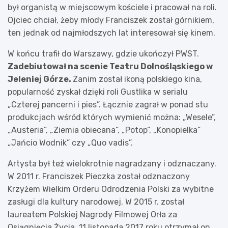
był organistą w miejscowym kościele i pracował na roli.
Ojciec chciał, żeby młody Franciszek został górnikiem,
ten jednak od najmłodszych lat interesował się kinem.
W końcu trafił do Warszawy, gdzie ukończył PWST.
Zadebiutował na scenie Teatru Dolnośląskiego w
Jeleniej Górze.
Zanim został ikoną polskiego kina,
popularność zyskał dzięki roli Gustlika w serialu
„Czterej pancerni i pies”. Łącznie zagrał w ponad stu
produkcjach wśród których wymienić można: „Wesele”,
„Austeria”, „Ziemia obiecana”, „Potop”, „Konopielka”
„Jańcio Wodnik” czy „Quo vadis”.
Artysta był też wielokrotnie nagradzany i odznaczany.
W 2011 r. Franciszek Pieczka został odznaczony
Krzyżem Wielkim Orderu Odrodzenia Polski za wybitne
zasługi dla kultury narodowej. W 2015 r. został
laureatem Polskiej Nagrody Filmowej Orła za
Osiągnięcia Życia. 11 listopada 2017 roku otrzymał on