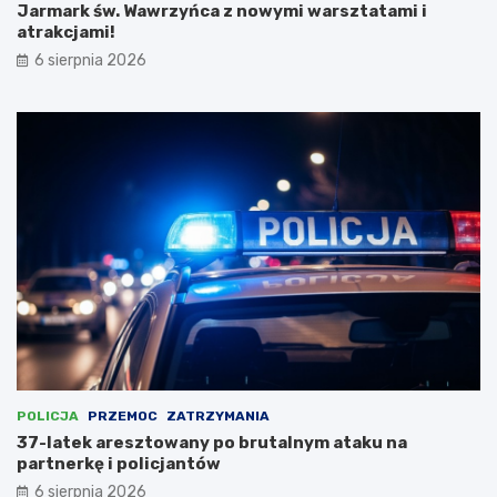
Jarmark św. Wawrzyńca z nowymi warsztatami i
N
atrakcjami!
i
e
6 sierpnia 2026
m
c
a
m
i
,
l
i
c
z
ą
c
n
a
d
o
t
POLICJA
PRZEMOC
ZATRZYMANIA
a
37-latek aresztowany po brutalnym ataku na
c
partnerkę i policjantów
j
6 sierpnia 2026
ę