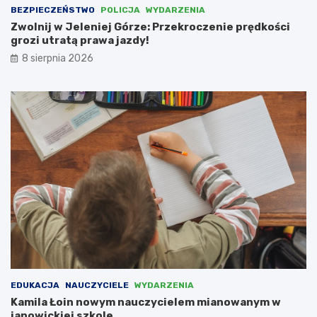
c
h
BEZPIECZEŃSTWO
POLICJA
WYDARZENIA
e
i
Zwolnij w Jeleniej Górze: Przekroczenie prędkości
m
t
grozi utratą prawa jazdy!
u
e
8 sierpnia 2026
s
k
i
t
e
u
l
r
i
y
i
w
n
e
t
w
e
s
r
p
w
ó
e
ł
n
p
i
r
o
a
w
c
a
y
EDUKACJA
NAUCZYCIELE
WYDARZENIA
ć
z
Kamila Łoin nowym nauczycielem mianowanym w
N
janowickiej szkole
i