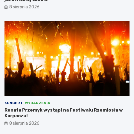
e
8 sierpnia 2026
m
c
a
m
i
,
l
i
c
z
ą
c
n
a
d
o
t
KONCERT
WYDARZENIA
a
Renata Przemyk wystąpi na Festiwalu Rzemiosła w
c
Karpaczu!
j
8 sierpnia 2026
ę
w