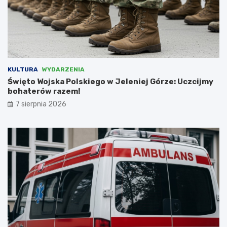
w
ó
e
ł
n
p
i
r
o
a
w
c
a
y
KULTURA
WYDARZENIA
ć
z
Święto Wojska Polskiego w Jeleniej Górze: Uczcijmy
N
bohaterów razem!
i
e
7 sierpnia 2026
m
c
a
m
i
,
l
i
c
z
ą
c
n