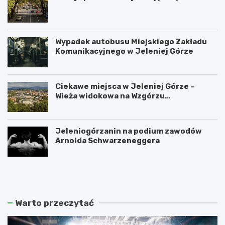
Wypadek autobusu Miejskiego Zakładu
Komunikacyjnego w Jeleniej Górze
Ciekawe miejsca w Jeleniej Górze –
Wieża widokowa na Wzgórzu
Krzywoustego
Jeleniogórzanin na podium zawodów
Arnolda Schwarzeneggera
W
S
a
z
n
k
d
l
a
a
Warto przeczytać
l
r
i
s
z
k