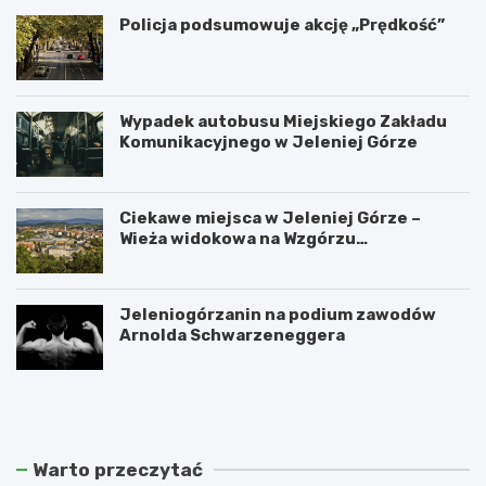
Policja podsumowuje akcję „Prędkość”
Wypadek autobusu Miejskiego Zakładu
Komunikacyjnego w Jeleniej Górze
Ciekawe miejsca w Jeleniej Górze –
Wieża widokowa na Wzgórzu
Krzywoustego
Jeleniogórzanin na podium zawodów
Arnolda Schwarzeneggera
W
S
a
z
n
k
d
l
a
a
Warto przeczytać
l
r