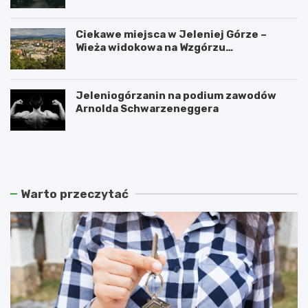
Ciekawe miejsca w Jeleniej Górze –
Wieża widokowa na Wzgórzu
Krzywoustego
Jeleniogórzanin na podium zawodów
Arnolda Schwarzeneggera
W
S
a
z
n
k
d
l
a
a
Warto przeczytać
l
r
i
s
z
k
m
a
m
P
ł
o
o
r
d
ę
z
b