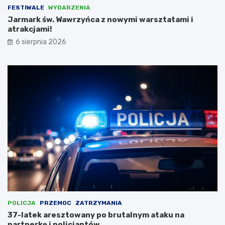
a
y
FESTIWALE
WYDARZENIA
ć
z
Jarmark św. Wawrzyńca z nowymi warsztatami i
N
atrakcjami!
i
e
6 sierpnia 2026
m
c
a
m
i
,
l
i
c
z
ą
c
n
a
d
o
t
POLICJA
PRZEMOC
ZATRZYMANIA
a
37-latek aresztowany po brutalnym ataku na
c
partnerkę i policjantów