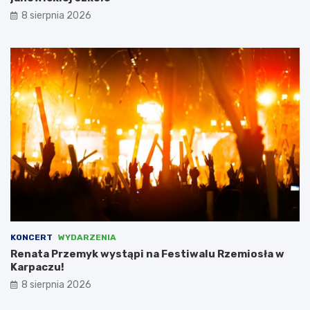
e
8 sierpnia 2026
m
c
a
m
i
,
l
i
c
z
ą
c
n
a
d
o
t
KONCERT
WYDARZENIA
a
Renata Przemyk wystąpi na Festiwalu Rzemiosła w
c
Karpaczu!
j
8 sierpnia 2026
ę
w