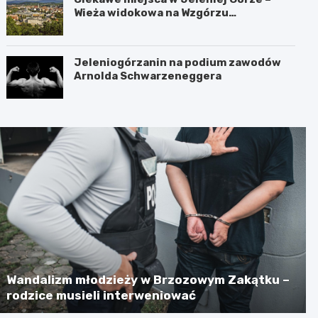
Wieża widokowa na Wzgórzu
Krzywoustego
Jeleniogórzanin na podium zawodów
Arnolda Schwarzeneggera
Wandalizm młodzieży w Brzozowym Zakątku –
rodzice musieli interweniować