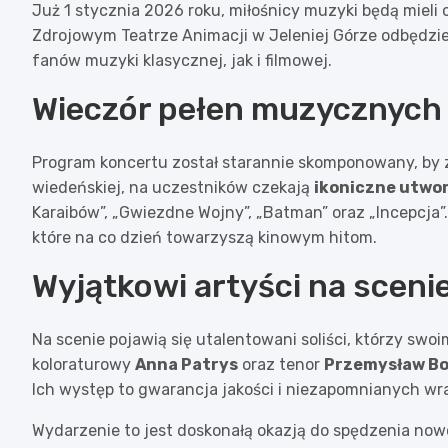
Już 1 stycznia 2026 roku, miłośnicy muzyki będą miel
Zdrojowym Teatrze Animacji w Jeleniej Górze odbędzi
fanów muzyki klasycznej, jak i filmowej.
Wieczór pełen muzycznych
Program koncertu został starannie skomponowany, by 
wiedeńskiej, na uczestników czekają
ikoniczne utwor
Karaibów”, „Gwiezdne Wojny”, „Batman” oraz „Incepcja”
które na co dzień towarzyszą kinowym hitom.
Wyjątkowi artyści na sceni
Na scenie pojawią się utalentowani soliści, którzy sw
koloraturowy
Anna Patrys
oraz tenor
Przemysław Bo
Ich występ to gwarancja jakości i niezapomnianych wr
Wydarzenie to jest doskonałą okazją do spędzenia nowo