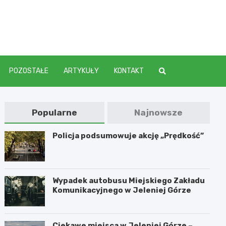
elenia
POZOSTAŁE
ARTYKUŁY
KONTAKT
Popularne
Najnowsze
Policja podsumowuje akcję „Prędkość”
Wypadek autobusu Miejskiego Zakładu
Komunikacyjnego w Jeleniej Górze
Ciekawe miejsca w Jeleniej Górze –