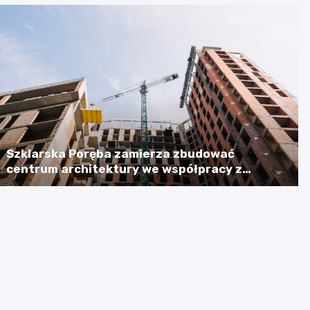
Szklarska Poręba zamierza zbudować
centrum architektury we współpracy z
Niemcami, licząc na dotację w wysokości
ponad 2,3 mln euro