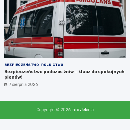
,
l
i
c
z
ą
c
n
a
d
o
t
BEZPIECZEŃSTWO
ROLNICTWO
a
Bezpieczeństwo podczas żniw – klucz do spokojnych
c
plonów!
j
7 sierpnia 2026
ę
w
w
y
s
Copyright © 2026
Info Jelenia
o
k
o
ś