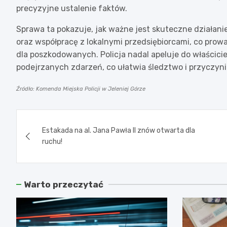
precyzyjne ustalenie faktów.
Sprawa ta pokazuje, jak ważne jest skuteczne działani
oraz współpracę z lokalnymi przedsiębiorcami, co prowa
dla poszkodowanych. Policja nadal apeluje do właścicie
podejrzanych zdarzeń, co ułatwia śledztwo i przyczyni
Źródło: Komenda Miejska Policji w Jeleniej Górze
Nawigacja
Estakada na al. Jana Pawła II znów otwarta dla
wpisu
ruchu!
Warto przeczytać