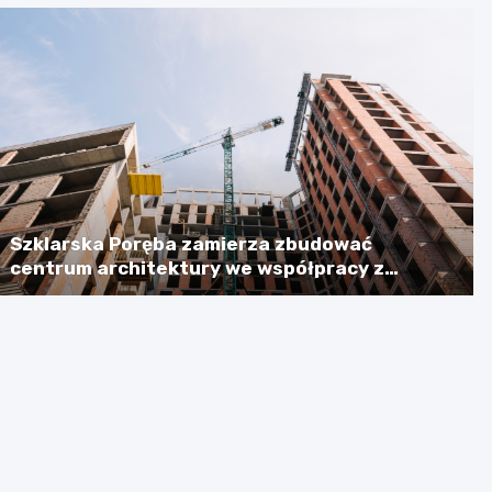
Szklarska Poręba zamierza zbudować
centrum architektury we współpracy z
Niemcami, licząc na dotację w wysokości
ponad 2,3 mln euro