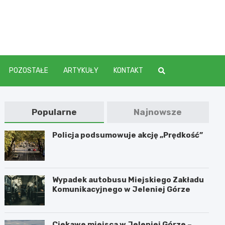
elenia
POZOSTAŁE
ARTYKUŁY
KONTAKT
Popularne
Najnowsze
Policja podsumowuje akcję „Prędkość”
Wypadek autobusu Miejskiego Zakładu
Komunikacyjnego w Jeleniej Górze
Ciekawe miejsca w Jeleniej Górze –