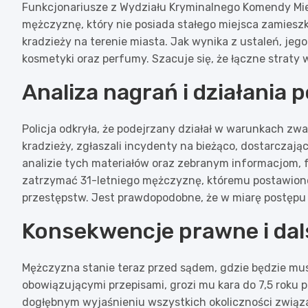
Funkcjonariusze z Wydziału Kryminalnego Komendy Miejs
mężczyznę, który nie posiada stałego miejsca zamiesz
kradzieży na terenie miasta. Jak wynika z ustaleń, jeg
kosmetyki oraz perfumy. Szacuje się, że łączne strat
Analiza nagrań i działania po
Policja odkryła, że podejrzany działał w warunkach zwa
kradzieży, zgłaszali incydenty na bieżąco, dostarczają
analizie tych materiałów oraz zebranym informacjom, f
zatrzymać 31-letniego mężczyznę, któremu postawion
przestępstw. Jest prawdopodobne, że w miarę postępu 
Konsekwencje prawne i dals
Mężczyzna stanie teraz przed sądem, gdzie będzie mus
obowiązującymi przepisami, grozi mu kara do 7,5 roku p
dogłębnym wyjaśnieniu wszystkich okoliczności związa