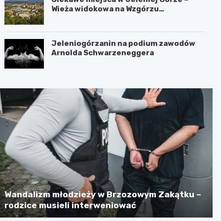
Wieża widokowa na Wzgórzu
Krzywoustego
Jeleniogórzanin na podium zawodów
Arnolda Schwarzeneggera
Wandalizm młodzieży w Brzozowym Zakątku –
rodzice musieli interweniować