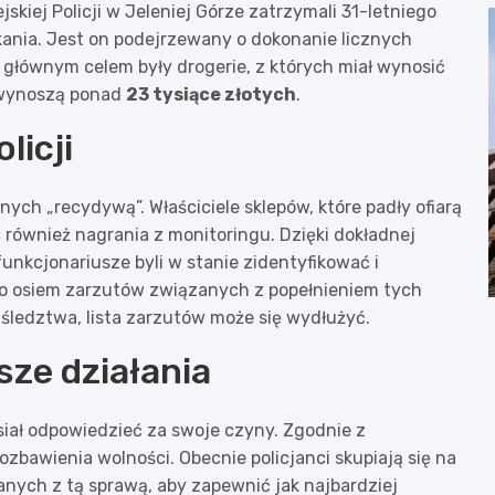
kiej Policji w Jeleniej Górze zatrzymali 31-letniego
kania. Jest on podejrzewany o dokonanie licznych
o głównym celem były drogerie, z których miał wynosić
y wynoszą ponad
23 tysiące złotych
.
licji
nych „recydywą”. Właściciele sklepów, które padły ofiarą
c również nagrania z monitoringu. Dzięki dokładnej
unkcjonariusze byli w stanie zidentyfikować i
o osiem zarzutów związanych z popełnieniem tych
śledztwa, lista zarzutów może się wydłużyć.
ze działania
iał odpowiedzieć za swoje czyny. Zgodnie z
ozbawienia wolności. Obecnie policjanci skupiają się na
nych z tą sprawą, aby zapewnić jak najbardziej