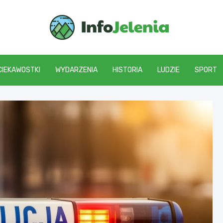
Info J
CIEKAWOSTKI
WYDARZENIA
HISTORIA
LUDZIE
SPORT