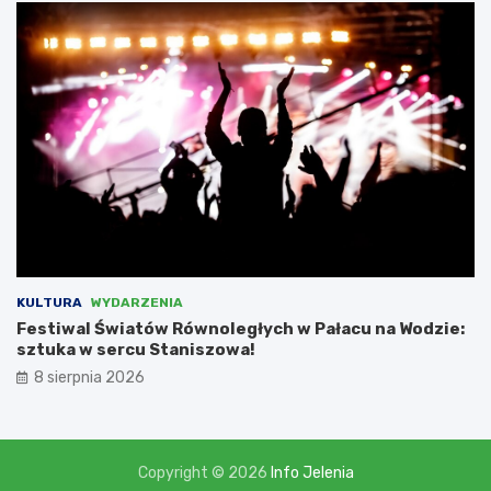
a
m
i
,
l
i
c
z
ą
c
n
a
d
o
t
KULTURA
WYDARZENIA
a
Festiwal Światów Równoległych w Pałacu na Wodzie:
c
sztuka w sercu Staniszowa!
j
8 sierpnia 2026
ę
w
w
y
s
Copyright © 2026
Info Jelenia
o