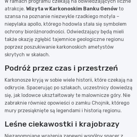
W ramach programu czekają na odwiedzających liczne
atrakcje.
Wizyta w Karkonoskim Banku Genów
to
szansa na poznanie niezwykle rzadkiego motyla –
niepylaka apollo, którego hodowla stała się symbolem
ochrony bioróżnorodności. Odwiedzający będą mieli
także okazję zgłębić tajemnice geologiczne regionu
poprzez poszukiwanie karkonoskich ametystów
skrytych w skałach.
Podróż przez czas i przestrzeń
Karkonosze kryją w sobie wiele historii, które czekają na
odkrycie. Spacerując po szlakach, uczestnicy dowiedzą
się, jak lodowce ukształtowały te malownicze góry. Nie
zabraknie również opowieści o zamku Chojnik, którego
mury przesiąknięte są legendami i historią regionu.
Leśne ciekawostki i krajobrazy
Niezapomniane wrażenia zapewni wspólny spacer z